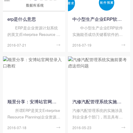
erp是什么意思
中小型生产企业ERP软件选型必看四点
ERP是企业资源计划系统
中小型生产企业ERP软件
的英文(Enterprise Resource Pl
实施能否成功关键看软件的选
anning)缩写，安博站官网登录
型。据统计全国中小型企业ER
2016-07-21

2016-07-19

入口是一个企业综合管理的软
P软件项目实施失败案例的分
件系统，涵盖财务、原材料、
析，67%的中小型生产企业ER
生产计划、销售等非常专业的
P项目是选型不当。那么企业如
一套系统。 明白了ERP是
何选型才能保证生产管理系统
一个什么样的系统，...
成功上线呢? ...
顺景分享：安博站官网登录入口教程
汽修汽配管理系统实施前要考虑这些问题
所谓ERP是英文Enterprise
汽修汽配管理系统的实施涉及
Resource Planning(企业资源计
到企业多个部门，而且具有一
划)的简写。 每个公司的EPR系
定的实施风险，下面我们将为
2016-07-18

2016-05-23

统都会不一样，所以也没用统
大家介绍一下实施汽修汽配管