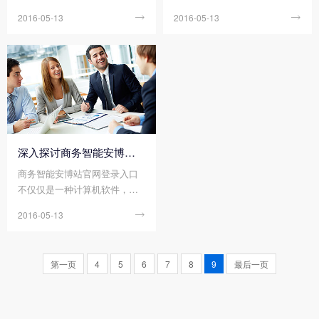
改善的，但是就一定全是ERP
型的erp管理软件辅助企业管
效益同样是一笔相当可观的财
2016-05-13

2016-05-13

的功劳吗，显然没有有力的证
理，这进一步促进了我国软件
富。
据，那么到底ERP起了多大的
行业快速发展，erp管理系统也
作用，总有人试图量化，试图
更加贴合企业业务需求。
证明，可是效果一般。
深入探讨商务智能安博站官网登录入口功能需求
商务智能安博站官网登录入口
不仅仅是一种计算机软件，更
是一种先进的管理方式，通过
2016-05-13

信息技术和互联网技术，在企
业内部实现资源共享，在提升
企业数据流动性和准确性的同
第一页
4
5
6
7
8
9
最后一页
时，提升企业的协同办公能
力，从而在整体上提升企业的
工作效率。