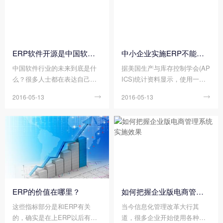
实施前好好思考思考再行动。
ERP软件开源是中国软件行业未来之路
中小企业实施ERP不能照搬大企业模式
中国软件行业的未来到底是什
据美国生产与库存控制学会(AP
么？很多人士都在表达自己的
ICS)统计资料显示，使用一个
观点，有人认为做软件外包，
安博站官网登录入口，平均可
2016-05-13

2016-05-13

也有人认为作嵌入式软件，也
以为企业带来如下的经济效
有人认为应该细化行业作行业
益：库存下降30%~50%，延期
软件
交货减少80%，采购提前期缩
短50%，停工待料减少60%，
制造成本降低12%，管理水平
提高，管理人员减少10%，生
产能力提高10%~15%，生产效
率平均提高25%~40%，加班减
少50%~90%。这些无比辉煌的
ERP的价值在哪里？
如何把握企业版电商管理系统实施效果
数字对一个企业不仅意味低廉
这些指标部分是和ERP有关
当今信息化管理改革大行其
的成本和巨大的的利润，同
的，确实是在上ERP以后有所
道，很多企业开始使用各种类
时，其所能带来的无形的社会