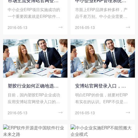
市场主流安博站官网登录入口-企业应如何选择安博站官网登录入口
中小企业ERP管理系统成功选型秘籍
中小企业ERP项目实施成功的
市面上ERP品牌多种多样，产
一个重要因素就是ERP软件选
品千差万别。中小企业需要对
型。根据对全国企业ERP项目
安博站官网登录入口的成熟性
2016-05-13

2016-05-13

实施失败案例进行分析，有超
和通用性进行考察，了解其所
过三分之二（67%）的原因是
属档次、适用行业以及对应价
属于选型不当所致。
位。本文从ERP选型过程中，
需要注意的七大项来说明中小
企业如何正确地选择ERP，ER
P选型必须了解的七大事项。
塑胶行业如何正确地选择ERP，塑胶ERP选型注意事项
安博站官网登录入口，先思考再行动
目前，国内塑胶ERP企业成功
明白ERP的价值，就要对ERP
应用安博站官网登录入口的比
有实在的认识。ERP不仅是员
率不高，信息化程度相对比较
工手工劳动的简单替代者，更
2016-05-13

2016-05-13

低，尤其是能成功实现物流、
是管理思想、IT技术和业务应
信息流和资金流一体化、同步
用的紧密结合，是企业资源有
化管理的企业并不多。
效调配的工具，而ERP的实施
却不是件容易的事，这就需要