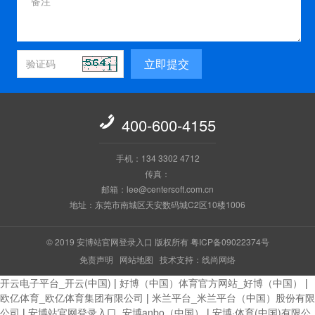
立即提交

400-600-4155
手机：134 3302 4712
传真：
邮箱：lee@centersoft.com.cn
地址：东莞市南城区天安数码城C2区10楼1006
© 2019 安博站官网登录入口 版权所有
粤ICP备09022374号
免责声明
网站地图
技术支持：线尚网络
开云电子平台_开云(中国)
|
好博（中国）体育官方网站_好博（中国）
|
欧亿体育_欧亿体育集团有限公司
|
米兰平台_米兰平台（中国）股份有限
公司
|
安博站官网登录入口_安博anbo（中国）
|
安博·体育(中国)有限公