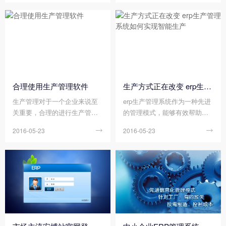
一的安博站官网登录入口教
理系统前，需要考虑哪些问
程。对于不同的ERP可以统一
题。
到中国云应用平台上查看。下
面介绍下安博站官网登录入口
教程： ...
合理使用生产管理软件
生产方式正在改变 erp生产管理系统如何实现智能生产
生产管理对于一个企业来说至
erp生产管理系统作为一种先进
关重要，合理的进行生产管理
的管理模式，能够有效帮助企
能为企业带来非常大的助力，
业提升生产管理水平，打通企
2016-05-23

2016-05-23

能解决企业的生产烦恼，当
业内部信息传递屏障，从而实
然，合理的使用生产管理软件
现一体化发展。下面我们将为
也是至关重要的。
大家介绍一下erp生产管理系统
是如何实现智能生产的。