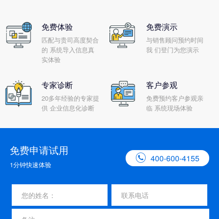
免费体验
免费演示
匹配与贵司高度契合
与销售顾问预约时间
的 系统导入信息真
我 们登门为您演示
实体验
专家诊断
客户参观
20多年经验的专家提
免费预约客户参观亲
供 企业信息化诊断
临 系统现场体验
免费申请试用

400-600-4155
1分钟快速体验