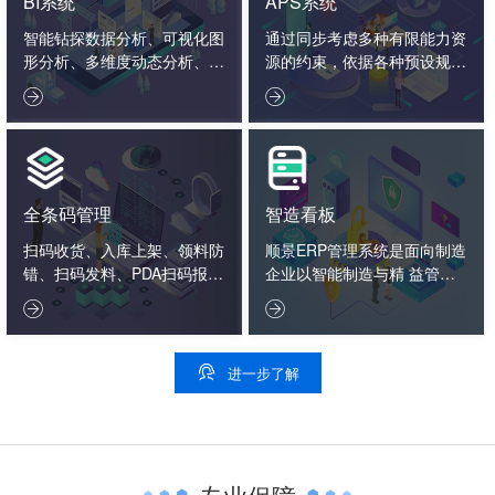
BI系统
APS系统
智能钻探数据分析、可视化图
通过同步考虑多种有限能力资
形分析、多维度动态分析、数
源的约束，依据各种预设规
据报表决策分析、企业大数据
则，通过系统化的智能化数学


分析。
算法，通过反复模拟、试探、
优化、计算，从而给出相对完
善的生产详细计划。
全条码管理
智造看板
扫码收货、入库上架、领料防
顺景ERP管理系统是面向制造
错、扫码发料、PDA扫码报
企业以智能制造与精 益管理
工、入库标签打印、扫码出
为核心的一体化管理软件，以


货、扫码追溯生产用料、条码
制造…
盘点

进一步了解