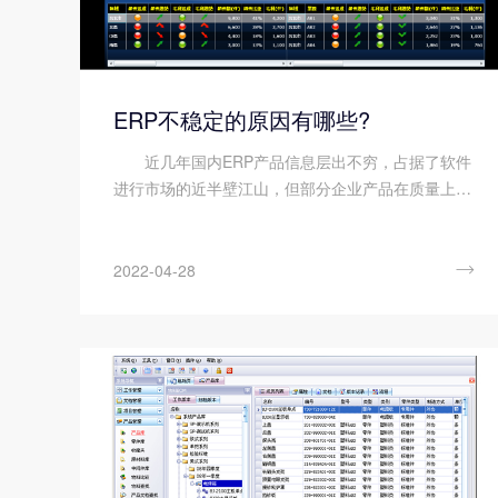
ERP不稳定的原因有哪些?
近几年国内ERP产品信息层出不穷，占据了软件
进行市场的近半壁江山，但部分企业产品在质量上也
存在一个很大安全隐患——无论小的还是大规模的产
品，都存在对于同一个环境问题，那就是产品的稳定
性。那么ERP不稳定...

2022-04-28