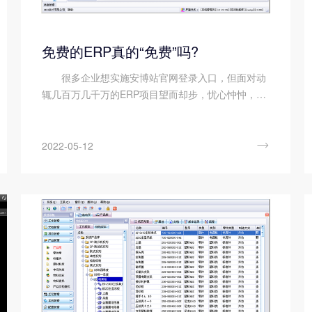
免费的ERP真的“免费”吗?
很多企业想实施安博站官网登录入口，但面对动
辄几百万几千万的ERP项目望而却步，忧心忡忡，生
怕砸了大价钱实施又得不到应有的效果，稍有不慎就
会影响企业内部业务的正常开展。于是开始把目光投
向市面上那些免费的ERP，希望...

2022-05-12