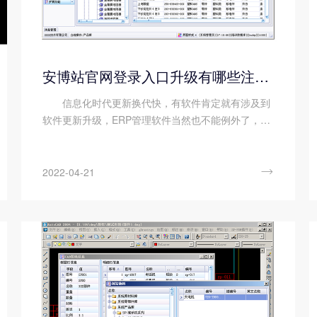
安博站官网登录入口升级有哪些注意事项?
信息化时代更新换代快，有软件肯定就有涉及到
软件更新升级，ERP管理软件当然也不能例外了，升
级现有的ERP管理系统通常虽然并没有实施新系统那
么困难，但是它仍然是一项重要的技术项目。那么安
博站官网登录入口的升级需要注...

2022-04-21