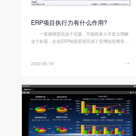
ERP项目执行力有什么作用?
一直都很想说这个话题，可能很多人不是太理解
这个标题，企业ERP制度是指完成了安博站官网登录
入口实施的企业，为了维持安博站官网登录入口的持
续运行而建立的ERP运行制度。执行力就不用多说
了，就是ERP运行制度到底执行了多少，怎么执...

2022-05-19