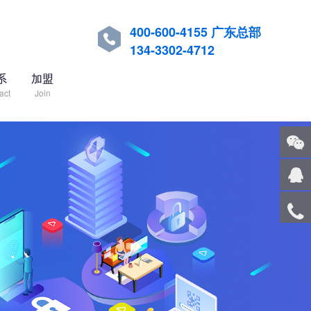
400-600-4155 广东总部

134-3302-4712
系
加盟
act
Join
关注
微信
在线
客服
服务
热线
回到
顶部