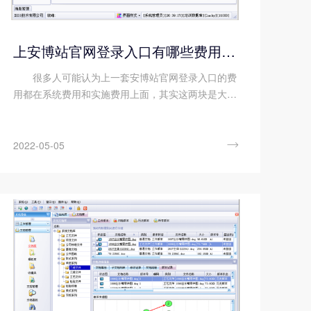
上安博站官网登录入口有哪些费用需要支出?
很多人可能认为上一套安博站官网登录入口的费
用都在系统费用和实施费用上面，其实这两块是大
头，但其实还有不少的费用支出条目，以下顺景ERP
小编就简要列出并解释说明，给想要上系统或更新系
统的企业一点参考。 管理咨询...

2022-05-05