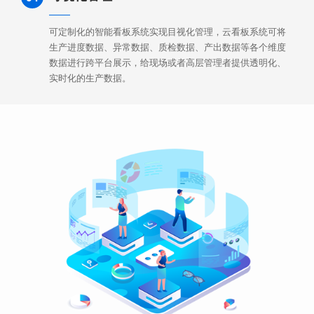
可定制化的智能看板系统实现目视化管理，云看板系统可将
生产进度数据、异常数据、质检数据、产出数据等各个维度
数据进行跨平台展示，给现场或者高层管理者提供透明化、
实时化的生产数据。