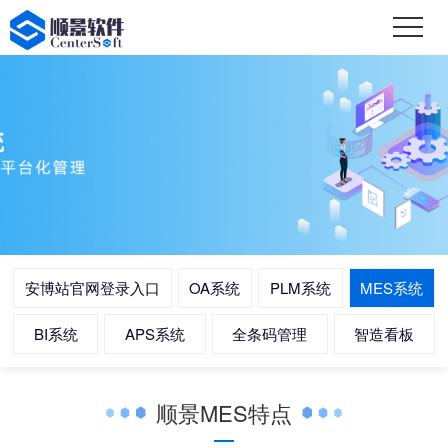
安博站官网登录入口
OA系统
PLM系统
MES系统
BI系统
APS系统
全条码管理
智造看板
顺景MES特点