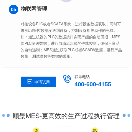
物联网管理
05
对接设备PLC或者SCADA系统，进行设备数据获取，同时可
将MES管控数据发送到设备，控制设备相关动作的完成。
如：通过机器的PLC的数据接口实现产能的自动回报，MES
给PLC发送数据，进行自动流水线的停线控制，确保不良品
的自动遏制；MES通过获取PLC或者SCADA数据，进行产品
数量、测试参数等数据的采集。
联系电话

申请试用

400-600-4155
顺景MES-更高效的生产过程执行管理