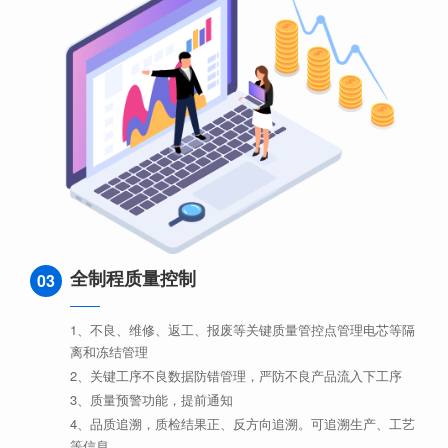
全制程质量控制
03
1、不良、维修、返工、报废等关键质量管控点管理电芯等隔
离和冻结管理
2、关键工序不良数据防错管理，严防不良产品流入下工序
3、质量预警功能，提前通知
4、品质追溯，质检结果正、反方向追溯。可追溯生产、工艺
等信息