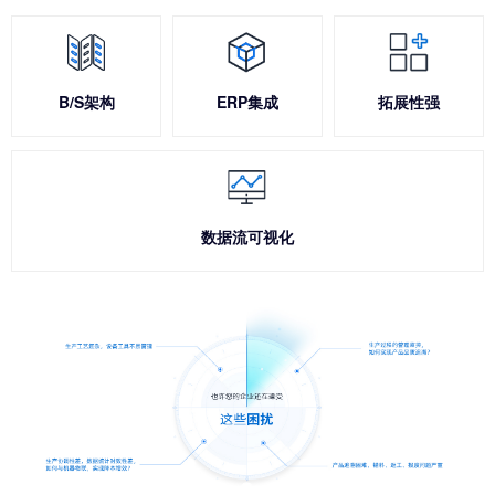
B/S架构
ERP集成
拓展性强
数据流可视化