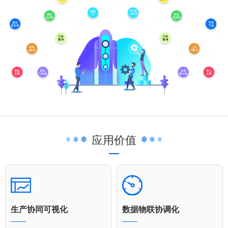
应用价值
生产协同可视化
数据物联协调化