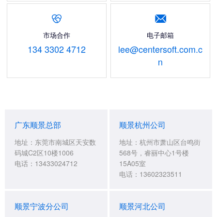


市场合作
电子邮箱
134 3302 4712
lee@centersoft.com.c
n
广东顺景总部
顺景杭州公司
地址：东莞市南城区天安数
地址：杭州市萧山区台鸣街
码城C2区10楼1006
568号，睿丽中心1号楼
电话：13433024712
15A05室
电话：13602323511
顺景宁波分公司
顺景河北公司