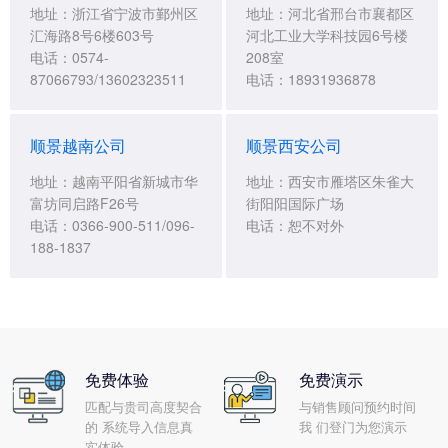
地址：浙江省宁波市鄞州区
地址：河北省邢台市襄都区
汇海路8号6楼603号
河北工业大学科技园6号楼
电话：0574-
208室
87066793/13602323511
电话：18931936878
顺景越南公司
顺景西安公司
地址：越南平阳省新城市华
地址：西安市雁塔区朱雀大
富坊同启路F26号
街阳阳国际广场
电话：0366-900-511/096-
电话：恕不对外
188-1837
免费体验
免费演示
匹配与贵司高度契合
与销售顾问预约时间
的 系统导入信息真
我 们登门为您演示
实体验