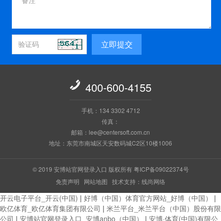
立即提交

400-600-4155
手机：134 3302 4712
传真：
邮箱：lee@centersoft.com.cn
地址：东莞市南城区天安数码城C2区10楼1006
© 2019 安博站官网登录入口 版权所有
粤ICP备09022374号
免责声明
网站地图
技术支持：线尚网络
开云电子平台_开云(中国)
|
好博（中国）体育官方网站_好博（中国）
|
欧亿体育_欧亿体育集团有限公司
|
米兰平台_米兰平台（中国）股份有限
公司
|
安博站官网登录入口_安博anbo（中国）
|
安博·体育(中国)有限公