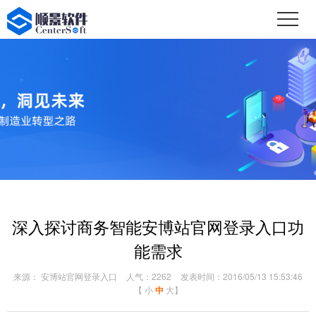
深入探讨商务智能安博站官网登录入口功
能需求
来源： 安博站官网登录入口
人气：2262
发表时间：2016/05/13 15:53:46
【
小
中
大
】