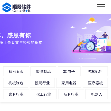
精密五金
塑胶制品
3C电子
汽车配件
机械制造
照明行业
家用电器
医疗器械
家具行业
化工行业
玩具行业
机器人