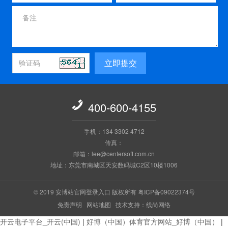
立即提交

400-600-4155
手机：134 3302 4712
传真：
邮箱：lee@centersoft.com.cn
地址：东莞市南城区天安数码城C2区10楼1006
© 2019 安博站官网登录入口 版权所有
粤ICP备09022374号
免责声明
网站地图
技术支持：线尚网络
开云电子平台_开云(中国)
|
好博（中国）体育官方网站_好博（中国）
|