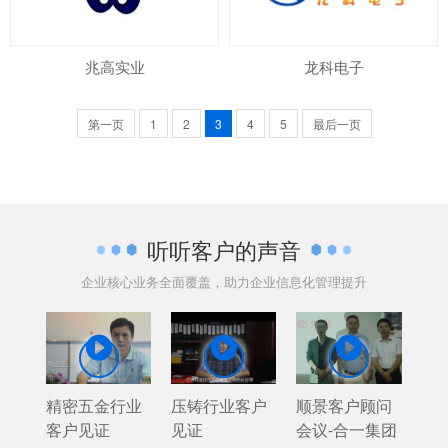
兆高实业
龙科电子
第一页
1
2
3
4
5
最后一页
听听客户的声音
企业核心业务全面覆盖，助力企业信息化管理提升



精密五金行业
压铸行业客户
顺景客户顾问
客户见证
见证
会议-合一集团