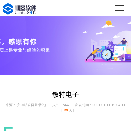
敏特电子
来源： 安博站官网登录入口
人气：5447
发表时间：2021/01/11 19:04:11
【
小
中
大
】