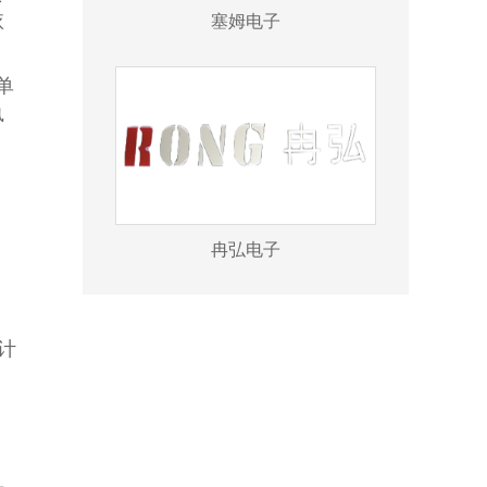
塞姆电子
依
单
执
冉弘电子
计