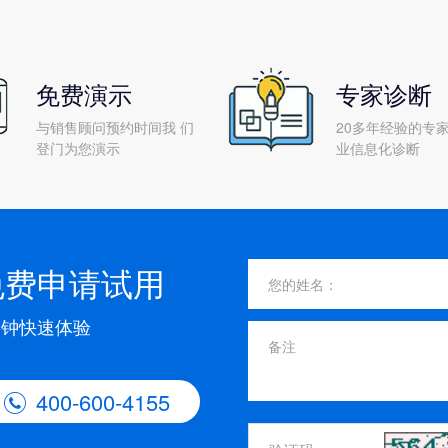
免费演示
专家诊断
与销售顾问预约时间我 们
20多年经验的专家
登门为您演示
业信息化诊断
免费申请试用
分钟快速体验
400-600-4155
