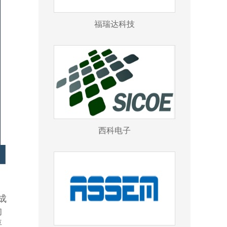
福瑞达科技
西科电子
成
的
要