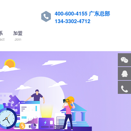
400-600-4155 广东总部

134-3302-4712
系
加盟
act
Join
关注
微信
在线
客服
服务
热线
回到
顶部