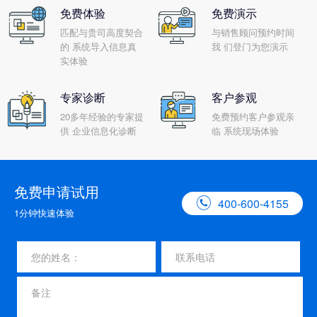
免费体验
免费演示
匹配与贵司高度契合
与销售顾问预约时间
的 系统导入信息真
我 们登门为您演示
实体验
专家诊断
客户参观
20多年经验的专家提
免费预约客户参观亲
供 企业信息化诊断
临 系统现场体验
免费申请试用

400-600-4155
1分钟快速体验