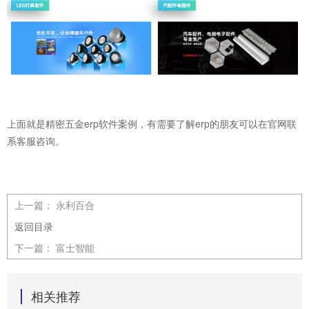
上面就是精密五金
erp软件
案例，有需要了解
erp
的朋友可以在官网联
系客服咨询。
上一篇：
永利百合
返回目录
下一篇：
富士智能
相关推荐