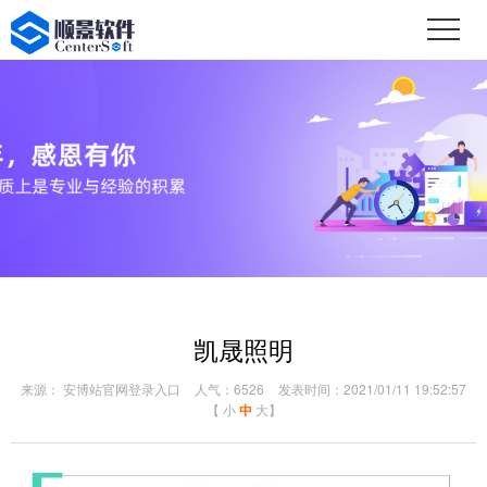
凯晟照明
来源： 安博站官网登录入口
人气：6526
发表时间：2021/01/11 19:52:57
【
小
中
大
】