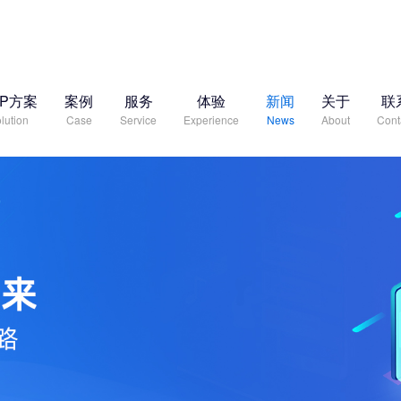
RP方案
案例
服务
体验
新闻
关于
联
lution
Case
Service
Experience
News
About
Cont