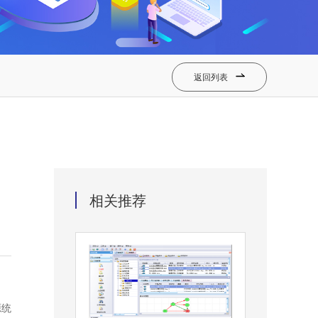
返回列表

相关推荐
源统