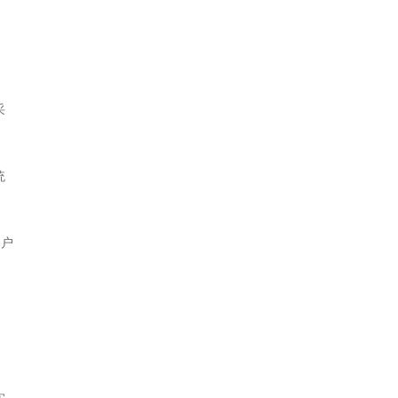
采
统
客户
实