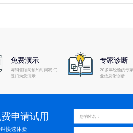
免费演示
专家诊断
与销售顾问预约时间我 们
20多年经验的专家
登门为您演示
业信息化诊断
免费申请试用
分钟快速体验