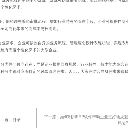
的个性化需求。
块，例如调整采购审批流程、增加行业特有的管理字段。企业可根据自身
完全定制化带来的高成本与长周期。
企业需求。企业可按照自身的业务流程、管理理念设计系统功能，实现系
系统有高度个性化需求的大型企业。
分类并非孤立存在，而是企业根据自身规模、行业特性、技术能力综合
一种分类都对应着特定的风险管理需求。因此，大家需结合自身需求来选
下一篇：
如何利用ERP软件帮助企业更好地规避
返回目录
风险?