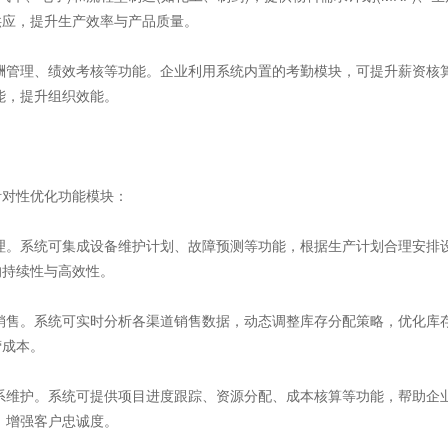
供应，提升生产效率与产品质量。
酬管理、绩效考核等功能。企业利用系统内置的考勤模块，可提升薪资核
能，提升组织效能。
对性优化功能模块：
理。系统可集成设备维护计划、故障预测等功能，根据生产计划合理安排
的持续性与高效性。
销售。系统可实时分析各渠道销售数据，动态调整库存分配策略，优化库
营成本。
系维护。系统可提供项目进度跟踪、资源分配、成本核算等功能，帮助企
，增强客户忠诚度。