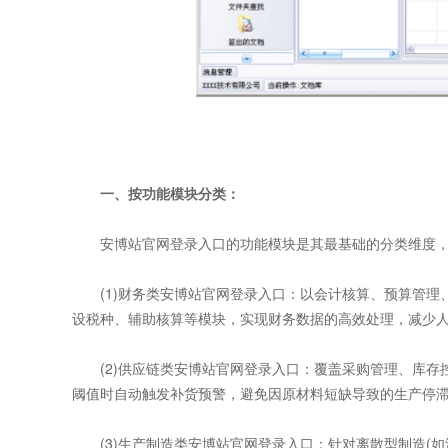
一、按功能模块分类：
安博站官网登录入口的功能模块是其最基础的分类维度，
(1)财务类安博站官网登录入口：以会计核算、预算管理
设税种、辅助核算等模块，实现财务数据的高效处理，减少
(2)供应链类安博站官网登录入口：覆盖采购管理、库存
阈值时自动触发补货预警，避免因原材料短缺导致的生产停
(3)生产制造类安博站官网登录入口：针对离散型制造(如汽