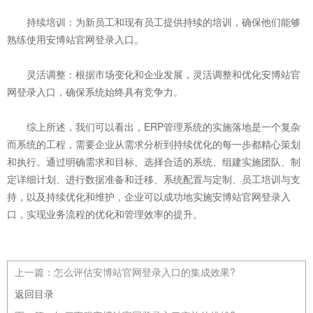
‌持续培训‌：为新员工和现有员工提供持续的培训，确保他们能够
熟练使用安博站官网登录入口。
‌灵活调整‌：根据市场变化和企业发展，灵活调整和优化安博站官
网登录入口，确保系统始终具有竞争力。
综上所述，我们可以看出，ERP管理系统的实施落地是一个复杂
而系统的工程，需要企业从需求分析到持续优化的每一步都精心策划
和执行。通过明确需求和目标、选择合适的系统、组建实施团队、制
定详细计划、进行数据准备和迁移、系统配置与定制、员工培训与支
持，以及持续优化和维护，企业可以成功地实施安博站官网登录入
口，实现业务流程的优化和管理效率的提升。
上一篇：
怎么评估安博站官网登录入口的集成效果?
返回目录