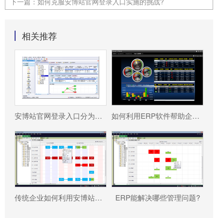
下一篇：
如何克服安博站官网登录入口实施的挑战?
相关推荐
安博站官网登录入口分为哪几种类型?
如何利用ERP软件帮助企业更好地规避风险?
传统企业如何利用安博站官网登录入口重塑竞争力?
ERP能解决哪些管理问题?