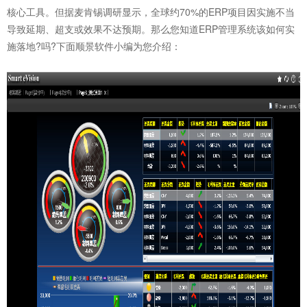
核心工具。但据麦肯锡调研显示，全球约70%的ERP项目因实施不当
导致延期、超支或效果不达预期。那么您知道
ERP管理系统
该如何实
施落地?吗?下面顺景软件小编为您介绍：