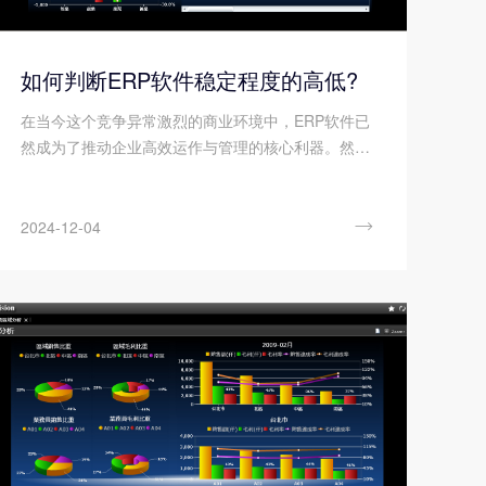
如何判断ERP软件稳定程度的高低?
在当今这个竞争异常激烈的商业环境中，ERP软件已
然成为了推动企业高效运作与管理的核心利器。然
而，ERP软件的稳定程度，作为衡量其性能优劣的关
键指标，直接关乎到企业运营的连续顺畅与效率高
低。因此，企业在选择与实施ERP软件时，请务必高

2024-12-04
度重视对其稳定程度的深入评估，以确保企业的长远
发展不受影响。