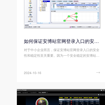
如何保证安博站官网登录入口的安全性和稳定性?
对于中小企业而言，保证安博站官网登录入口的安全
性和稳定性至关重要。因为一个安全稳定的安博站官
网登录入口能够有力保障企业数据的完整性和保密
性，维护业务流程的顺畅与高效，同时有效抵御潜在
的网络攻击和数据泄露风险，从而为企业的日常运营

2024-10-16
和长远发展提供坚实的支撑。