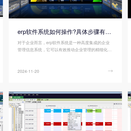
erp软件系统如何操作?具体步骤有哪些?
对于企业而言，erp软件系统是一种高度集成的企业
管理信息系统，它可以有效推动企业管理的精细化与
市场反应的敏捷化，进而构建企业的数字化管理体
系。虽然，erp软件系统能够助力企业实现信息化转
型，提升生产效率并降低运营成本，但是，若在使用

2024-11-20
过程中操作不当，其效果可能会大打折扣。