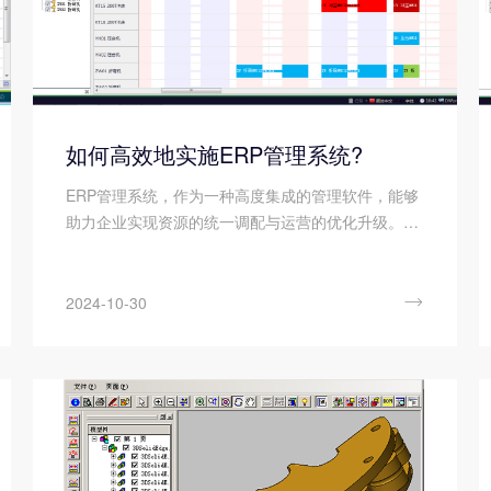
如何高效地实施ERP管理系统?
ERP管理系统，作为一种高度集成的管理软件，能够
助力企业实现资源的统一调配与运营的优化升级。因
此，很多企业都希望通过高效地实施安博站官网登录
入口来提高企业的管理水平，给企业带来更高的效
益。但是，高效地实施ERP理系统是一个复杂但至关

2024-10-30
重要的过程，它需要涉及到企业内部的多个方面和层
次。