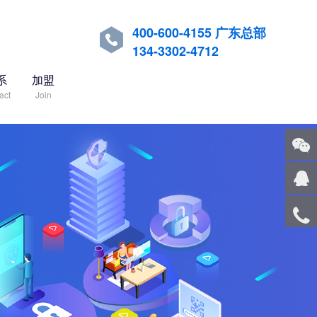
400-600-4155 广东总部

134-3302-4712
系
加盟
act
Join
关注
微信
在线
客服
服务
热线
回到
顶部