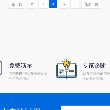
系统实现高效生产管理吗?
第一页
2
3
4
5
6
最后一页
免费演示
专家诊断
与销售顾问预约时间我 们
20多年经验的专家
登门为您演示
业信息化诊断