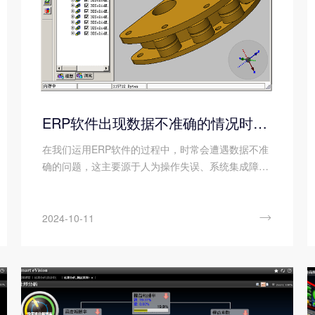
ERP软件出现数据不准确的情况时，该如何处理?
在我们运用ERP软件的过程中，时常会遭遇数据不准
确的问题，这主要源于人为操作失误、系统集成障
碍、数据管理不规范以及潜在的安全隐患。这些不准
确的数据如同潜藏的危机，可能触发一系列严重的后
果，进而对ERP软件的数据准确性和可靠性构成严峻

2024-10-11
挑战。那么您知道当ERP软件出现数据不准确的情况
时，该如何处理吗?