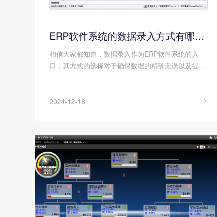
ERP软件系统的数据录入方式有哪几种?
相信大家都知道，数据录入作为ERP软件系统的入
口，其方式的选择对于确保数据的精确无误以及提升
系统运行效率具有至关重要的影响。毕竟，ERP软件
系统的数据录入方式不仅是确保企业资源规划系统顺
畅运行的核心要素，更是将各类纷繁复杂的业务数据

2024-12-18
精准、高效地引入系统内部的关键环节，能为企业的
数字化转型和智能化升级奠定坚实的基础。