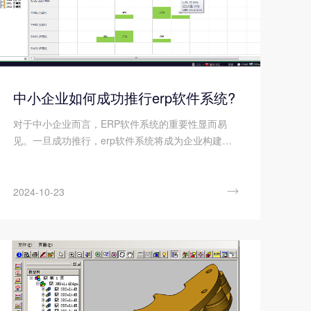
中小企业如何成功推行erp软件系统?
对于中小企业而言，ERP软件系统的重要性显而易
见。一旦成功推行，erp软件系统将成为企业构建高
效、协同、智能化管理体系的关键支撑，为企业的长
远发展铺设一条坚实而稳固的道路，确保企业在激烈
的市场竞争中稳步前行。

2024-10-23