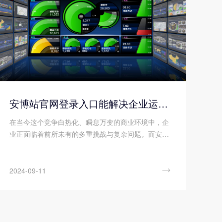
安博站官网登录入口能解决企业运营中的哪些痛点?
在当今这个竞争白热化、瞬息万变的商业环境中，企
业正面临着前所未有的多重挑战与复杂问题。而安博
站官网登录入口，作为企业内部各个业务环节信息管
理的集大成者，能够精准解锁并有效解决企业运营中
的诸多痛点。企业若能充分利用安博站官网登录入口

2024-09-11
的优势，必将实现管理效能的飞跃式提升，为企业的
可持续发展奠定坚实的基础。那么您知道安博站官网
登录入口能解决企业运营中的哪些痛点吗?