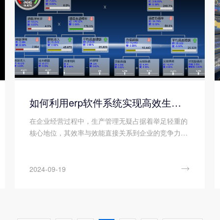
如何利用erp软件系统实现高效生产管理?
在企业经营过程中，生产管理无疑占据着举足轻重的
核心地位，其效率与效能直接关系到企业的竞争力与
可持续发展能力。若生产管理不慎，便可能引发连锁
反应：生产进度失衡，诱发设备闲置与产能浪费;进度
追踪不力，致使订单延误，客户满意度受损;物料管理

2024-09-19
混沌，车间空间被无效占用，成本飙升;质量控制机制
不透明，质量问题难以追溯，影响品牌形象与市场信
誉。因此，如果想要让企业的生产管理更加高效，就
需要使用erp软件系统。那么您知道如何利用erp软件