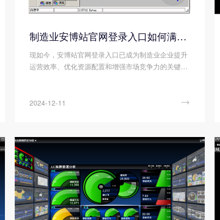
制造业安博站官网登录入口如何满足行业要求?
现如今，安博站官网登录入口已成为制造业企业提升
运营效率、优化资源配置和增强市场竞争力的关键工
具。而，制造业作为国民经济的支柱产业，其复杂性
和多样性对安博站官网登录入口提出了更高的行业要
求。因此，为了更好地满足这些要求，制造业安博站

2024-12-11
官网登录入口在设计时充分考虑了行业的特殊性，通
过集成化、智能化和定制化的解决方案，以全面支撑
制造业企业的业务运作和管理决策。