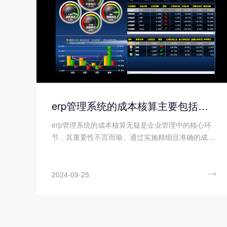
erp管理系统的成本核算主要包括哪些方面?
erp管理系统的成本核算无疑是企业管理中的核心环
节，其重要性不言而喻。通过实施精细且准确的成本
核算，企业能够深刻洞察每一项成本在生产经营链条
中的具体贡献与影响，从而构建起对企业财务状况的
全面而清晰的认知。这种深入的洞察力不仅使企业能

2024-09-25
够紧握财务的脉搏，还为其提供了稳固的决策基础，
确保战略方向与企业实际运营状况紧密相连。因此，
对于追求卓越管理、渴望在市场中立于不败之地的企
业而言，高度重视并充分利用ERP成本核算的功能与