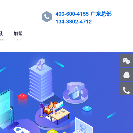
400-600-4155 广东总部

134-3302-4712
系
加盟
act
Join
关注
微信
在线
客服
服务
热线
回到
顶部