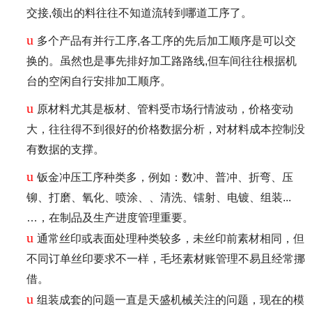
交接,领出的料往往不知道流转到哪道工序了。
u
多个产品有并行工序,各工序的先后加工顺序是可以交
换的。虽然也是事先排好加工路路线,但车间往往根据机
台的空闲自行安排加工顺序。
u
原材料尤其是板材、管料受市场行情波动，价格变动
大，往往得不到很好的价格数据分析，对材料成本控制没
有数据的支撑。
u
钣金冲压工序种类多，例如：数冲、普冲、折弯、压
铆、打磨、氧化、喷涂、、清洗、镭射、电镀、组装...
…，在制品及生产进度管理重要。
u
通常丝印或表面处理种类较多，未丝印前素材相同，但
不同订单丝印要求不一样，毛坯素材账管理不易且经常挪
借。
u
组装成套的问题一直是天盛机械关注的问题，现在的模