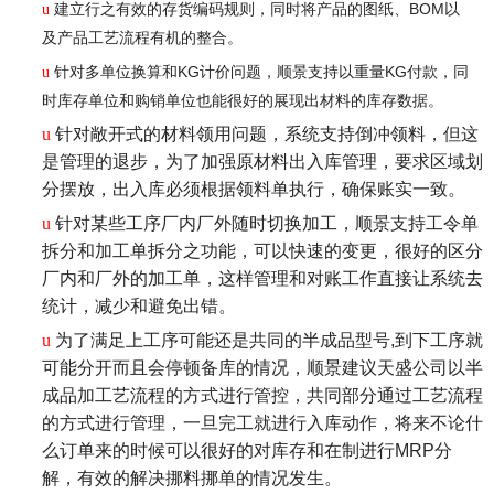
建立行之有效的存货编码规则，同时将产品的图纸、BOM以
u
及产品工艺流程有机的整合。
针对多单位换算和KG计价问题，顺景支持以重量KG付款，同
u
时库存单位和购销单位也能很好的展现出材料的库存数据。
u
针对敞开式的材料领用问题，系统支持倒冲领料，但这
是管理的退步，为了加强原材料出入库管理，要求区域划
分摆放，出入库必须根据领料单执行，确保账实一致。
u
针对某些工序厂内厂外随时切换加工，顺景支持工令单
拆分和加工单拆分之功能，可以快速的变更，很好的区分
厂内和厂外的加工单，这样管理和对账工作直接让系统去
统计，减少和避免出错。
u
为了满足上工序可能还是共同的半成品型号,到下工序就
可能分开而且会停顿备库的情况，顺景建议天盛公司以半
成品加工艺流程的方式进行管控，共同部分通过工艺流程
的方式进行管理，一旦完工就进行入库动作，将来不论什
么订单来的时候可以很好的对库存和在制进行MRP分
解，有效的解决挪料挪单的情况发生。