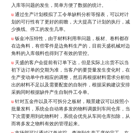
入库等问题的发生，简单方便了数据的统计。
u
通过生产计划模拟了工令单缺料分析等报表，可以对计
划的可行性有了更好的前瞻，大大提高了计划的执行，减
少换线、停工的发生几率。
u
钣金冲压特性，由于材料利用率问题，板材、卷料都存
在边角料，有些零件是边角料生产的，目前天盛机械对边
角料的入库领料也得到了有效的管控。
u
天盛的客户会提前有订单下达，但是实际上出货不以当
初下达订单的交期为准，当客户的要货量发生变化时，在
生产变动单中作相应的调整，然后再根据材料需求分析给
出的材料不足以及需要配套的自制件，根据采购建议安排
采购同时根据缺件产生自制件工令单。
u
针对五金件以及不可拆分之板材，顺景建议可以按照小
批量发料，系统会自动将多发的物料调拨到车间仓库，当
下次需要用到此物料时，系统会优先从车间仓库扣除，从
而将多发之物料有效的管理起来。
u
市场部可以通过订单追踪，查询到生产工序的完工、在