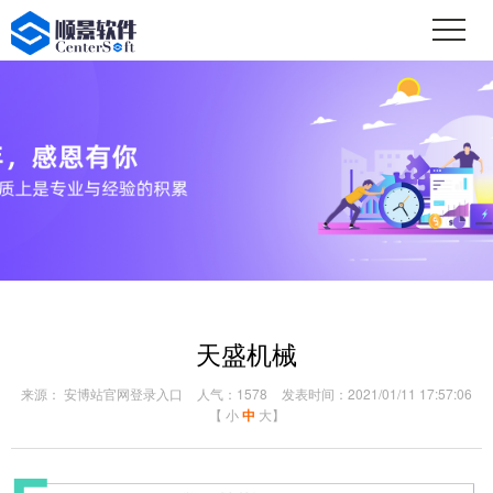
天盛机械
来源： 安博站官网登录入口
人气：1578
发表时间：2021/01/11 17:57:06
【
小
中
大
】