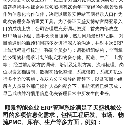
盛选择携手在钣金冲压领域拥有20余年丰富经验的顺景软件
作为信息化合作伙伴，决定以顺景安博站官网登录入口作为
此次管理变革的重要工具。为了保证天盛安博站官网登录入
口的成功上线，公司管理层充分调动资源，首先内部成立
ERP项目小组，董事长亲自挂帅，然后同顺景ERP团队，对
目前遇到的瓶颈和困惑多次进行深入的沟通，并对本次ERP
上线流程进行梳理，强调全员参与；调整组织结构，全面掌
控公司物料需求计划的制定和物资存储、配送、生产、出货
等； 经过前期双方的调研、培训及定制方案、流程梳理、岗
位职责文档编制、数据初始化整理、系统模拟，系统并轨运
行多个阶段实施，在双方公司领导的带领下，以及项目小组
所有人员及各部门操作人员的配合下，系统流程已经形成，
早已成功并习惯用信息化去管理日常中所发生的业务。
顺景智能企业 ERP管理系统满足了天盛机械公
司的多项信息化需求，包括工程研发、市场、物
流PMC、库存、生产等多方面，例如：