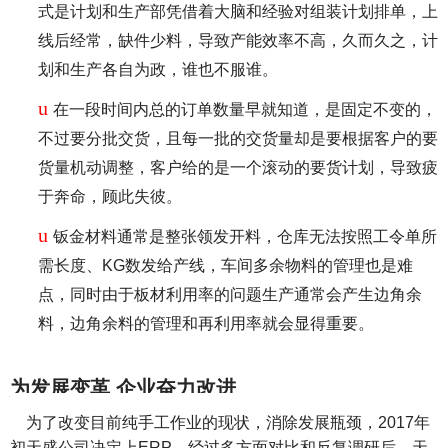
式是计划和生产部凭借着大脑和经验对组装计划排单，上
线后经常，缺件少料，导致产能效率不高，久而久之，计
划和生产各自为政，谁也不服谁。
u
在一段时间内总的订单数量早就知道，是固定不变的，
不过要分批交货，且每一批的交货量却是要根据客户的要
货量机动调整，客户给的是一个滚动的要货计划，导致疲
于奔命，顾此失彼。
u
钣金材料通常是整张领发开料，仓库无法按照工令单所
需长度、KG数发给产线，车间多余物料的管理也是难
点，同时由于板材利用率的问题生产通常会产生边角余
料，边角余料的管理和再利用率就会显得重要。
为发展变革 企业奋力改进
为了改变目前纯手工作业的现状，消除发展瓶颈，2017年
初天盛公司决定上ERP，经过多方面对比和反复调研后，天