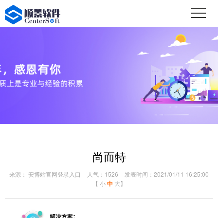
尚而特
来源： 安博站官网登录入口
人气：1526
发表时间：2021/01/11 16:25:00
【
小
中
大
】