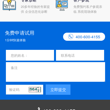
20多年经验的专家提
免费预约客户参观亲
供 企业信息化诊断
临 系统现场体验
免费申请试用

400-600-4155
1分钟快速体验
立即提交
