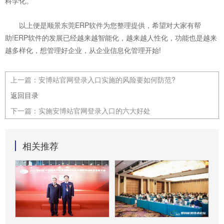
科学化。
以上便是顺景东莞ERP软件为您整理提供，希望对大家有帮
助!ERP软件的发展已经越来越智能化，越来越人性化，功能也是越来
越多样化，想管理好企业，从企业信息化管理开始!
上一篇：
安博站官网登录入口实施的风险要如何防范?
返回目录
下一篇：
实施安博站官网登录入口的六大好处
相关推荐