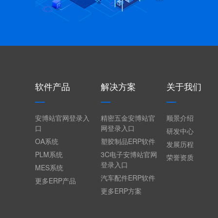
软件产品
解决方案
关于我们
安博站官网登录入
精密五金安博站官
顺景介绍
口
网登录入口
研发中心
OA系统
塑胶制品ERP软件
发展历程
PLM系统
3C电子安博站官网
荣誉资质
登录入口
MES系统
汽车配件ERP软件
更多ERP产品
更多ERP方案