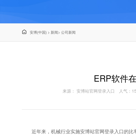

安博(中国)
>
新闻
>
公司新闻
ERP软件
来源： 安博站官网登录入口
人气：15
近年来，机械行业实施安博站官网登录入口的比率