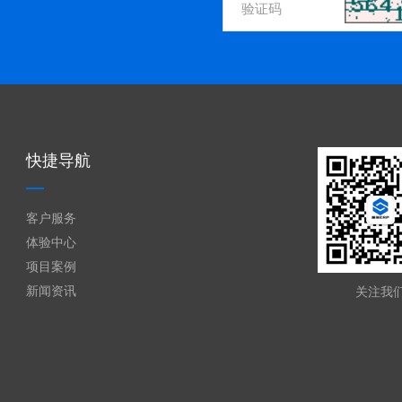
快捷导航
客户服务
体验中心
项目案例
新闻资讯
关注我