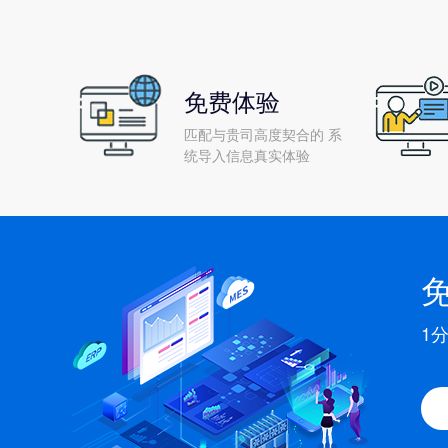
免费体验
匹配与贵司高度契合的 系
统导入信息真实体验
1