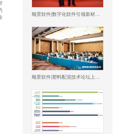
智
的
顺景软件|数字化软件引领新材料产业绿色智造新篇章
业
顺景软件|塑料配混技术论坛上展示数字化的力量