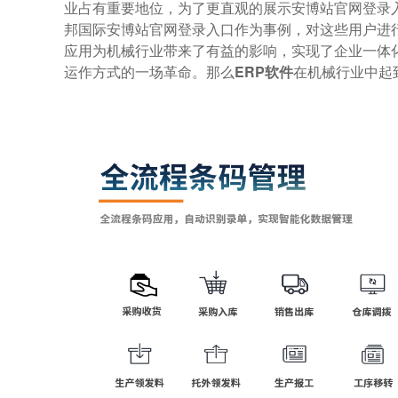
业占有重要地位，为了更直观的展示安博站官网登录
邦国际安博站官网登录入口作为事例，对这些用户进
应用为机械行业带来了有益的影响，实现了企业一体
运作方式的一场革命。那么
ERP软件
在机械行业中起