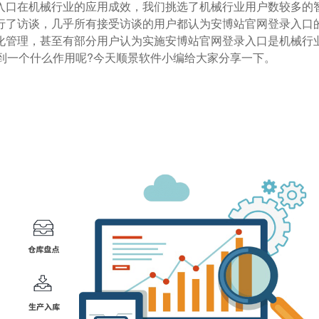
入口在机械行业的应用成效，我们挑选了机械行业用户数较多的
行了访谈，几乎所有接受访谈的用户都认为安博站官网登录入口
化管理，甚至有部分用户认为实施安博站官网登录入口是机械行
到一个什么作用呢?今天顺景软件小编给大家分享一下。