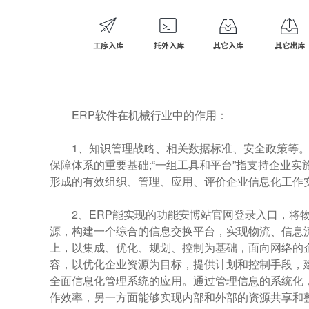
ERP软件在机械行业中的作用：
1、知识管理战略、相关数据标准、安全政策等。
保障体系的重要基础;“一组工具和平台”指支持企业实
形成的有效组织、管理、应用、评价企业信息化工作
2、ERP能实现的功能安博站官网登录入口，将物
源，构建一个综合的信息交换平台，实现物流、信息流、
上，以集成、优化、规划、控制为基础，面向网络的
容，以优化企业资源为目标，提供计划和控制手段，
全面信息化管理系统的应用。通过管理信息的系统化
作效率，另一方面能够实现内部和外部的资源共享和