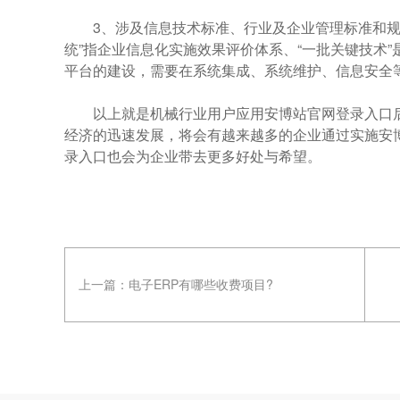
3、涉及信息技术标准、行业及企业管理标准和规范
统”指企业信息化实施效果评价体系、“一批关键技术
平台的建设，需要在系统集成、系统维护、信息安全
以上就是机械行业用户应用安博站官网登录入口后
经济的迅速发展，将会有越来越多的企业通过实施安
录入口也会为企业带去更多好处与希望。
上一篇：
电子ERP有哪些收费项目?