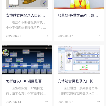
安博站官网登录入口还有哪些地方需要完善?
顺景软件-世界品牌，冠军之选，冠军品质
在这个不断变化的时代，
企业不仅面临着降低单价，还
需要保证产品质量和快速交货
2022-06-21

2022-06-17

等挑战。同时也意味着企业ER
P也需要不断的完善，那么安博
站官网登录入口还有哪些需要
完善的地方呢?下面顺景ERP软
件小编就来给大家分析一
下： ...
怎样确认ERP项目是否成功?
安博站官网登录入口长期的实施效果
企业在实施ERP项目之
企业通过一系列的努力终
前，通常会对ERP有基本的期
于使得安博站官网登录入口上
望或目标，其中主要表现在ER
线了，那么企业又该如何考察
2022-06-14

2022-06-07

P在将来要给企业解决什么问
安博站官网登录入口的实施效