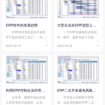
样辨别ERP的稳定性呢...
资源，优化现代企业的经营模
式...
ERP软件的发展趋势
大型企业在ERP选型上会关注哪些问题?
ERP软件系统是近年来炙
一个ERP实施项目涉及软
手可热的管理工具之一，对于
件、硬件、服务等多个方面，
企业来说，ERP软件就是企业
是一个庞大的系统工程。从小
2022-04-15

2022-04-06

管理的好帮手。但是随着时代
的角度来看，项目的计划、组
的不断发展，ERP软件系统也
织、资源分配、控制和协调都
在不断进步，那么ERP软件系
是项目成功不可或缺的条件。
统的发展趋势如何呢?接下来看
那么大型企业在ERP选型上会
看顺景软件小编的具体...
关注哪些问题呢?以下...
利用ERP控制企业经营成本的方法有哪些?
ERP二次开发避免风险的措施
近年来，随着市场化的深
尽管各企业都有不同需
入和竞争的日益激烈，企业资
求，但必须把握好ERP二次开