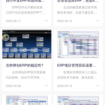
自行开发ERP和选用成熟ERP有什么区别?
企业去适应ERP，还是ERP去适应企业?
ERP软件在不断的发展，
企业的确需要通过软件调
已经不仅仅是原来的ERP了，
整业务流程，但是不建议盲目
现在增加了电子商务、供应
选大厂ERP，还是要多看同行
2022-05-17

2022-05-10

链、客户关系管理、供应商关
业，以自身需求作为第一衡量
系管理、物流管理等等。对于
标准，避免选择不当，导致原
绝大部分企业来说，一般可利
本简单的工作更加复杂化。ER
用的资源包括了这几个方面：
P软件也会在多年服务经验积累
品牌、资金、时间、人员...
上，不断优化，更新...
怎样辨别ERP的稳定性?
ERP项目管理层应该要注意哪些细节?
众所周知ERP软件更新换
安博站官网登录入口是以
代比较快，处在不停升级、不
信息技术为基础，集信息技术
停打补丁的状态中，这导致软
和先进管理理念于一体，以系
2022-04-26

2022-04-19

件的稳定性比较差。而新产品
统的管理理念，为企业员工和
发布后，企业往往是试用的对
决策层提供决策手段的管理平
象，而系统的不稳定，经常给
台。从传统的企业界限中跳出
企业带来了很多麻烦。那么怎
来，从供应链范围中优化企业