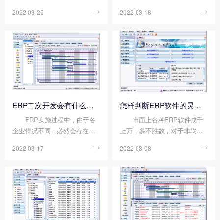
源管理系统(ERP)应运而生，对
发的原则：实施ERP二次开发
2022-03-25

2022-03-18

销售、采购、生产、成本、库
项目是为了提升企业的管理水
存、配送、运输、财务、人才
平，优化企业的流程。因提升
等资源进行全面整合。实现资
个别工作效率而会影响业务流
源的最佳组合，获得最佳效
程的稳定性，坚决不做;因工作
益，已成为中小企业...
效率提升，并未对业务...
ERP二次开发会有什么风险?
怎样判断ERP软件的灵活性?
ERP实施过程中，由于各
市面上各种ERP软件成千
企业情况不同，必然会存在一
上万，多不胜数，对于非软件
些无法满足企业需求的情况，
制作单位的外行来说，怎样判
2022-03-17

2022-03-08

虽然系统通过参数调整可以满
断ERP软件的好与坏，有没有
足部分需求，但很多情况下都
灵活性，如何选择适合自身的E
需要改动原有程序、甚至需要
RP软件，都是一个难题。今天
修改原始数据库结构来满足需
顺景软件小编先来给大家说说
求。那么如果对ERP进...
怎样去判断ERP软件的...