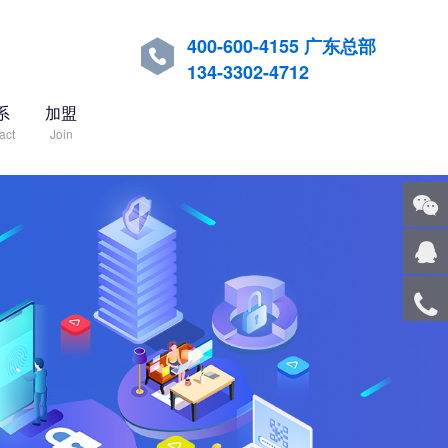
400-600-4155 广东总部

134-3302-4712
系
加盟
act
Join
关注
微信
在线
客服
服务
热线
回到
顶部