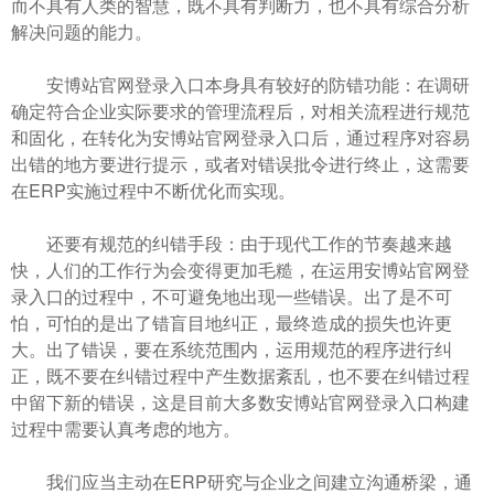
而不具有人类的智慧，既不具有判断力，也不具有综合分析
解决问题的能力。
安博站官网登录入口本身具有较好的防错功能：在调研
确定符合企业实际要求的管理流程后，对相关流程进行规范
和固化，在转化为安博站官网登录入口后，通过程序对容易
出错的地方要进行提示，或者对错误批令进行终止，这需要
在ERP实施过程中不断优化而实现。
还要有规范的纠错手段：由于现代工作的节奏越来越
快，人们的工作行为会变得更加毛糙，在运用安博站官网登
录入口的过程中，不可避免地出现一些错误。出了是不可
怕，可怕的是出了错盲目地纠正，最终造成的损失也许更
大。出了错误，要在系统范围内，运用规范的程序进行纠
正，既不要在纠错过程中产生数据紊乱，也不要在纠错过程
中留下新的错误，这是目前大多数安博站官网登录入口构建
过程中需要认真考虑的地方。
我们应当主动在ERP研究与企业之间建立沟通桥梁，通