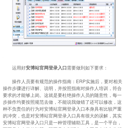
运用好
安博站官网登录入口
需要做到如下要求：
操作人员要有规范的操作指南：ERP实施后，要对相关
操作步骤进行详解、说明，并按照指南对操作人培训，符合
要求的才能够上岗。这就是要杜绝操作人员的随意性，每一
步操作均要按照规范去做，不能说我做错了还可以修改，这
种不负责任的行为对安博站官网登录入口本身具有比较严重
的冲突，也是对安博站官网登录入口具有很大的误解，其实
安博站官网登录入口只是一种管理辅助工具，是一个平台，