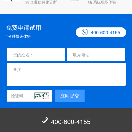
供 企业信息化诊断
临 系统现场体验
免费申请试用

400-600-4155
1分钟快速体验
立即提交

400-600-4155