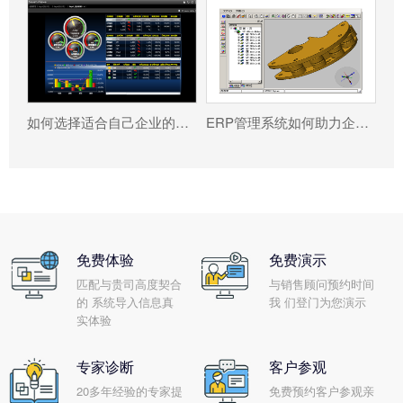
如何选择适合自己企业的ERP软件?
ERP管理系统如何助力企业实现高效管理?
免费体验
免费演示
匹配与贵司高度契合
与销售顾问预约时间
的 系统导入信息真
我 们登门为您演示
实体验
专家诊断
客户参观
20多年经验的专家提
免费预约客户参观亲