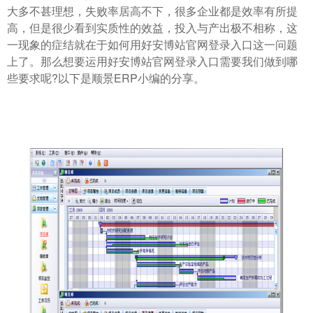
大多不甚理想，失败率居高不下，很多企业都是效率有所提
高，但是很少看到实质性的效益，投入与产出极不相称，这
一现象的症结就在于如何用好安博站官网登录入口这一问题
上了。那么想要运用好安博站官网登录入口需要我们做到哪
些要求呢?以下是顺景ERP小编的分享。