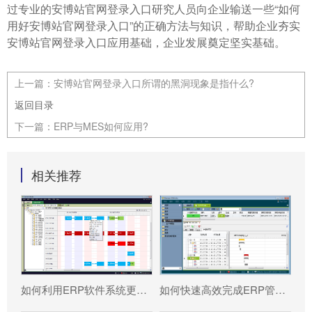
过专业的安博站官网登录入口研究人员向企业输送一些“如何
用好安博站官网登录入口”的正确方法与知识，帮助企业夯实
安博站官网登录入口应用基础，企业发展奠定坚实基础。
上一篇：
安博站官网登录入口所谓的黑洞现象是指什么?
返回目录
下一篇：
ERP与MES如何应用?
相关推荐
如何利用ERP软件系统更好提升企业运营效率?
如何快速高效完成ERP管理系统配置?