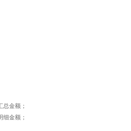
汇总金额；
明细金额；