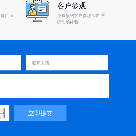
客户参观
提供 企
免费预约客户参观亲临 系
统现场体验
立即提交