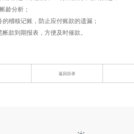
帐龄分析；
务的稽核记账，防止应付账款的遗漏；
笔帐款到期报表，方便及时催款。
返回目录