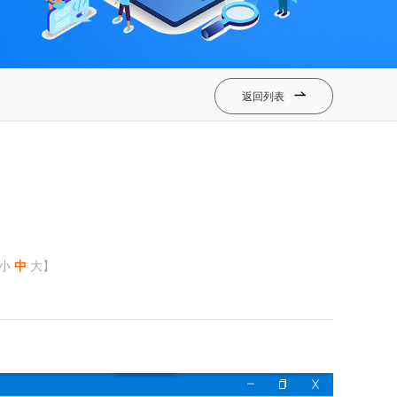
返回列表

小
中
大
】